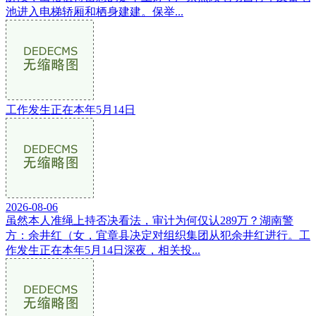
池进入电梯轿厢和栖身建建。保举...
工作发生正在本年5月14日
2026-08-06
虽然本人准绳上持否决看法，审计为何仅认289万？湖南警
方：余井红（女，宜章县决定对组织集团从犯余井红进行。工
作发生正在本年5月14日深夜，相关投...