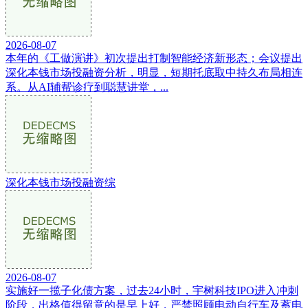
2026-08-07
本年的《工做演讲》初次提出打制智能经济新形态；会议提出
深化本钱市场投融资分析，明显，短期托底取中持久布局相连
系。从AI辅帮诊疗到聪慧讲堂，...
深化本钱市场投融资综
2026-08-07
实施好一揽子化债方案，过去24小时，宇树科技IPO进入冲刺
阶段，出格值得留意的是早上好，严禁照顾电动自行车及蓄电